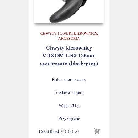
CHWYTY I OWIJKI KIEROWNICY
AKCESORIA
Chwyty kierownicy
VOXOM GR9 138mm
czarn-szare (black-grey)
Kolor: czarno-szary
Średnica: 60mm
Waga: 280g
Przykręcane
Pierwotna
Aktualna
139.00
zł
99.00
zł
cena
cena