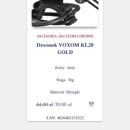
AKCESORIA
AKCESORIA DROBNE
Dzwonek VOXOM KL20
GOLD
Kolor: złoty
Waga: 30g
Materiał: Mosiądz
Pierwotna
Aktualna
44.00
zł
39.00
zł
cena
cena
wynosiła:
wynosi:
EAN:
4026465153323
44.00 zł.
39.00 zł.