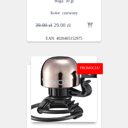
Waga: 30 gr
Kolor: czerwony
Pierwotna
Aktualna
39.00
zł
29.00
zł
cena
cena
wynosiła:
wynosi:
EAN:
4026465152975
39.00 zł.
29.00 zł.
PROMOCJA!