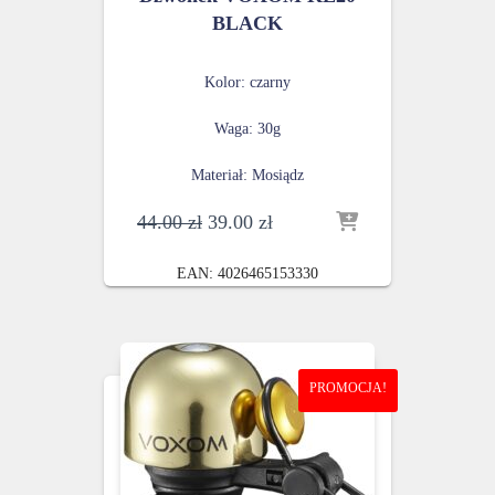
BLACK
Kolor: czarny
Waga: 30g
Materiał: Mosiądz
Pierwotna
Aktualna
44.00
zł
39.00
zł
cena
cena
wynosiła:
wynosi:
EAN:
4026465153330
44.00 zł.
39.00 zł.
PROMOCJA!