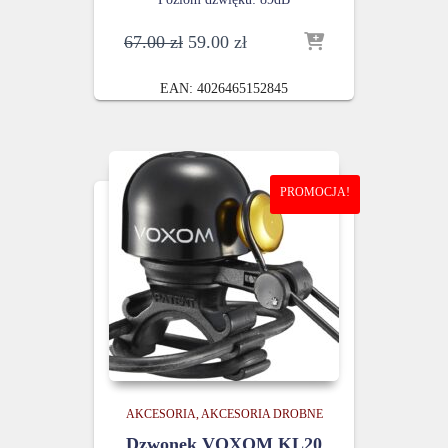
Pierwotna
Aktualna
67.00
zł
59.00
zł
cena
cena
wynosiła:
wynosi:
EAN:
4026465152845
67.00 zł.
59.00 zł.
PROMOCJA!
AKCESORIA
AKCESORIA DROBNE
Dzwonek VOXOM KL20