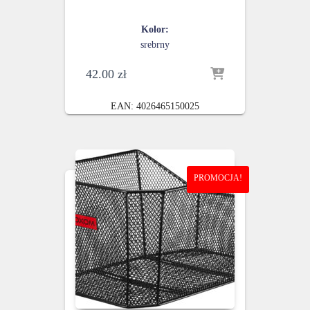
Kolor:
srebrny
42.00
zł
EAN:
4026465150025
PROMOCJA!