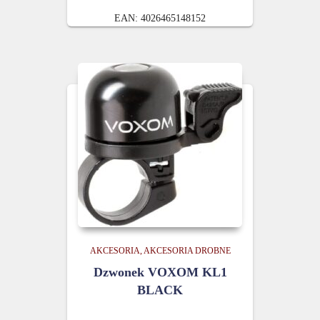
wynosiła:
wynosi:
EAN:
4026465148152
139.00 zł.
99.00 zł.
AKCESORIA
AKCESORIA DROBNE
Dzwonek VOXOM KL1
BLACK