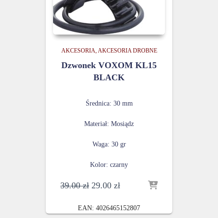
AKCESORIA
AKCESORIA DROBNE
Dzwonek VOXOM KL15
BLACK
Średnica: 30 mm
Materiał: Mosiądz
Waga: 30 gr
Kolor: czarny
Pierwotna
Aktualna
39.00
zł
29.00
zł
cena
cena
wynosiła:
wynosi:
EAN:
4026465152807
39.00 zł.
29.00 zł.