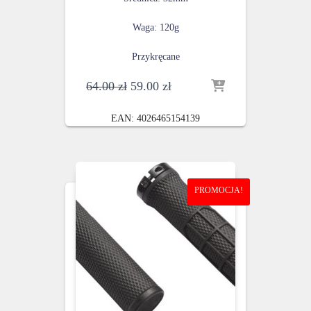
Waga: 120g
Przykręcane
Pierwotna
Aktualna
64.00
zł
59.00
zł
cena
cena
wynosiła:
wynosi:
EAN:
4026465154139
64.00 zł.
59.00 zł.
PROMOCJA!