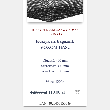
TORBY, PLECAKI, SAKWY, KOSZE,
UCHWYTY
Koszyk na bagażnik
VOXOM BAS2
Długość: 450 mm
Szerokość: 300 mm
Wysokość: 190 mm
Waga: 1200g
Pierwotna
Aktualna
129.00
zł
119.00
zł
cena
cena
wynosiła:
wynosi:
EAN:
4026465155549
129.00 zł.
119.00 zł.