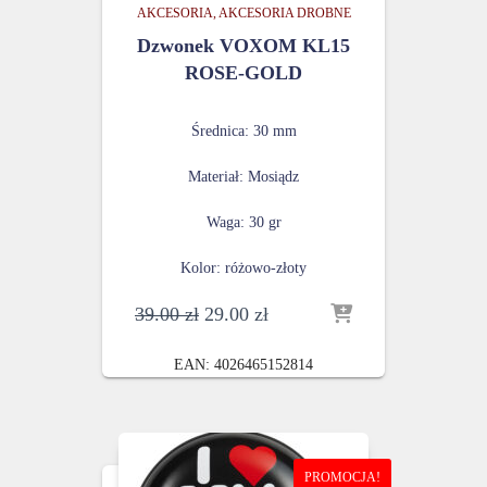
AKCESORIA
AKCESORIA DROBNE
Dzwonek VOXOM KL15
ROSE-GOLD
Średnica: 30 mm
Materiał: Mosiądz
Waga: 30 gr
Kolor: różowo-złoty
Pierwotna
Aktualna
39.00
zł
29.00
zł
cena
cena
wynosiła:
wynosi:
EAN:
4026465152814
39.00 zł.
29.00 zł.
PROMOCJA!