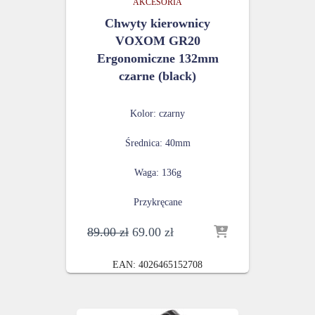
AKCESORIA
Chwyty kierownicy
VOXOM GR20
Ergonomiczne 132mm
czarne (black)
Kolor: czarny
Średnica: 40mm
Waga: 136g
Przykręcane
Pierwotna
Aktualna
89.00
zł
69.00
zł
cena
cena
wynosiła:
wynosi:
EAN:
4026465152708
89.00 zł.
69.00 zł.