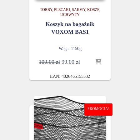
TORBY, PLECAKI, SAKWY, KOSZE,
UCHWYTY
Koszyk na bagażnik
VOXOM BAS1
Waga: 1150g
Pierwotna
Aktualna
109.00
zł
99.00
zł
cena
cena
wynosiła:
wynosi:
EAN:
4026465155532
109.00 zł.
99.00 zł.
PROMOCJA!