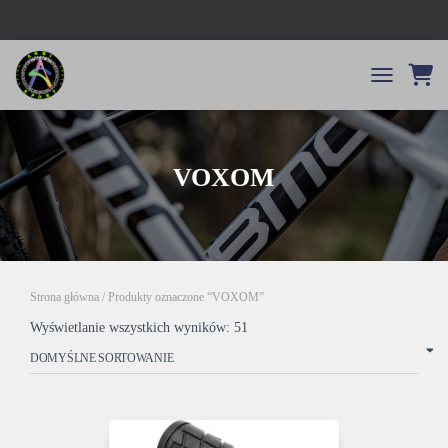
TOGGLE NA
VOXOM
Strona główna
/ Produkty oznaczone “VOXOM”
Wyświetlanie wszystkich wyników: 51