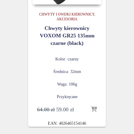
CHWYTY I OWIJKI KIEROWNICY
AKCESORIA
Chwyty kierownicy
VOXOM GR25 135mm
czarne (black)
Kolor: czarny
Średnica: 32mm
Waga: 106g
Przykręcane
Pierwotna
Aktualna
64.00
zł
59.00
zł
cena
cena
wynosiła:
wynosi:
EAN:
4026465154146
64.00 zł.
59.00 zł.