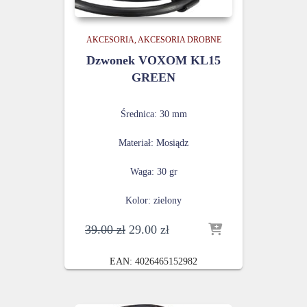
AKCESORIA
AKCESORIA DROBNE
Dzwonek VOXOM KL15
GREEN
Średnica: 30 mm
Materiał: Mosiądz
Waga: 30 gr
Kolor: zielony
Pierwotna
Aktualna
39.00
zł
29.00
zł
cena
cena
wynosiła:
wynosi:
EAN:
4026465152982
39.00 zł.
29.00 zł.