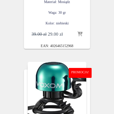
Materiał: Mosiądz
Waga: 30 gr
Kolor: niebieski
Pierwotna
Aktualna
39.00
zł
29.00
zł
cena
cena
wynosiła:
wynosi:
EAN:
4026465152968
39.00 zł.
29.00 zł.
PROMOCJA!