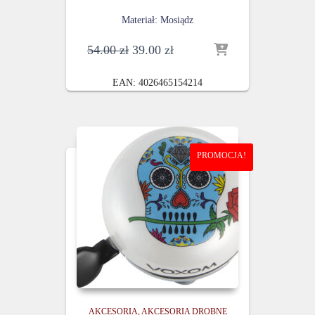
Materiał: Mosiądz
Pierwotna
Aktualna
54.00
zł
39.00
zł
cena
cena
wynosiła:
wynosi:
EAN:
4026465154214
54.00 zł.
39.00 zł.
PROMOCJA!
AKCESORIA
AKCESORIA DROBNE