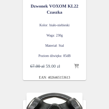
Dzwonek VOXOM KL22
Czaszka
Kolor: biało-niebieski
Waga: 230g
Materiał: Stal
Poziom dźwięku: 85dB
Pierwotna
Aktualna
67.00
zł
59.00
zł
cena
cena
wynosiła:
wynosi:
EAN:
4026465153613
67.00 zł.
59.00 zł.