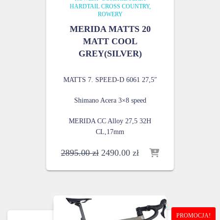
HARDTAIL CROSS COUNTRY
ROWERY
MERIDA MATTS 20
MATT COOL
GREY(SILVER)
MATTS 7. SPEED-D 6061 27,5″
Shimano Acera 3×8 speed
MERIDA CC Alloy 27,5 32H
CL,17mm
Pierwotna
Aktualna
2895.00
zł
2490.00
zł
cena
cena
wynosiła:
wynosi:
2895.00 zł.
2490.00 zł.
PROMOCJA!