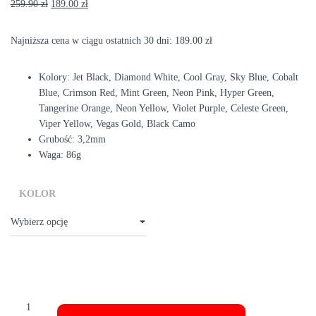
Pierwotna
Aktualna
259.90
zł
189.00
zł
cena
cena
wynosiła:
wynosi:
Najniższa cena w ciągu ostatnich 30 dni:
189.00
zł
259.90 zł.
189.00 zł.
Kolory: Jet Black, Diamond White, Cool Gray, Sky Blue, Cobalt
Blue, Crimson Red, Mint Green, Neon Pink, Hyper Green,
Tangerine Orange, Neon Yellow, Violet Purple, Celeste Green,
Viper Yellow, Vegas Gold, Black Camo
Grubość: 3,2mm
Waga: 86g
KOLOR
ilość