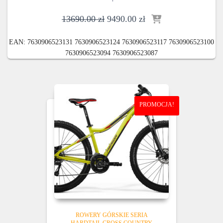
Pierwotna
Aktualna
13690.00
zł
9490.00
zł
cena
cena
wynosiła:
wynosi:
EAN:
7630906523131 7630906523124 7630906523117 7630906523100
13690.00 zł.
9490.00 zł.
7630906523094 7630906523087
PROMOCJA!
ROWERY GÓRSKIE SERIA