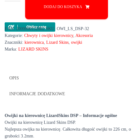
Owijki
DODAJ DO KOSZYKA
na
kierownicę
LizardSkins
DSP
EAN:
2000000152882
SKU:
OWI_LS_DSP-32
3.2mm
Kategorie:
Chwyty i owijki kierownicy
,
Akcesoria
Znaczniki:
kierownica
,
Lizard Skins
,
owijki
Marka:
LIZARD SKINS
OPIS
INFORMACJE DODATKOWE
Owijki na kierownicę LizardSkins DSP – Informacje ogólne
Owijki na kierownicę Lizard Skins DSP
.
Najlepsza owijka na kierownicę. Całkowita długość owijki to 226 cm, o
grubości 3.2mm.