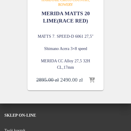
HARDTAIL CROSS COUNTRY
ROWERY
MERIDA MATTS 20
LIME(RACE RED)
MATTS 7. SPEED-D 6061 27,5″
Shimano Acera 3×8 speed
MERIDA CC Alloy 27,5 32H
CL,17mm
Pierwotna
Aktualna
2895.00
zł
2490.00
zł
cena
cena
wynosiła:
wynosi:
2895.00 zł.
2490.00 zł.
SKLEP ON-LINE
Twój koszyk