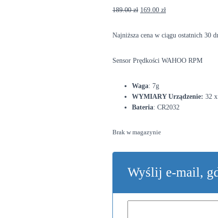
Pierwotna
Aktualna
189.00
zł
169.00
zł
cena
cena
wynosiła:
wynosi:
Najniższa cena w ciągu ostatnich 30 d
189.00 zł.
169.00 zł.
Sensor Prędkości WAHOO RPM
Waga
: 7g
WYMIARY Urządzenie:
32 
Bateria
:
CR2032
Brak w magazynie
Wyślij e-mail, g