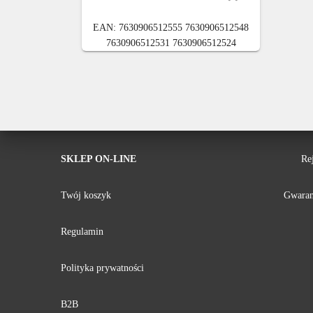
cena
cena
wynosiła:
wynosi:
EAN:
7630906512555 7630906512548
5190.00 zł.
4490.00 zł.
7630906512531 7630906512524
SKLEP ON-LINE
Re
Twój koszyk
Gwaran
Regulamin
Polityka prywatności
B2B