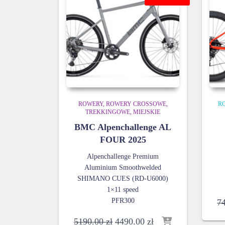
ROWERY
ROWERY CROSSOWE,
R
TREKKINGOWE, MIEJSKIE
BMC Alpenchallenge AL
FOUR 2025
Alpenchallenge Premium
Aluminium Smoothwelded
SHIMANO CUES (RD-U6000)
1×11 speed
PFR300
7
Pierwotna
Aktualna
5190.00
zł
4490.00
zł