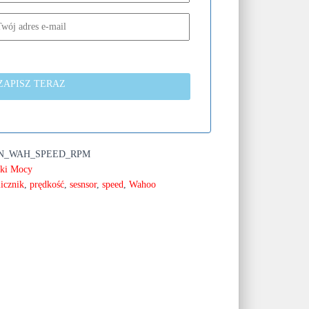
ZAPISZ TERAZ
EN_WAH_SPEED_RPM
iki Mocy
licznik
,
prędkość
,
sesnsor
,
speed
,
Wahoo