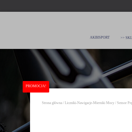
AKBISPORT
>> SKL
PROMOCJA!
Strona główna
/
Liczniki-Nawigacje-Mierniki Mocy
/ Sensor 