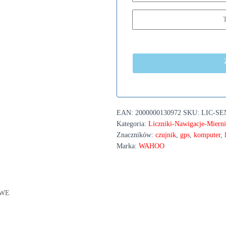
EAN:
2000000130972
SKU:
LIC-S
Kategoria:
Liczniki-Nawigacje-Miern
Znaczników:
czujnik
,
gps
,
komputer
,
Marka:
WAHOO
OWE