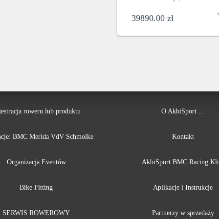
7490.00 zł.
4690.00 zł.
39890.00
zł
jestracja roweru lub produktu
O AkbiSport ...
cje:
BMC
Merida
VdV
Schmolke
Kontakt
Organizacja Eventów
AkbiSport BMC Racing Kl
Bike Fitting
Aplikacje i Instrukcje
SERWIS ROWEROWY
Partnerzy w sprzedaży