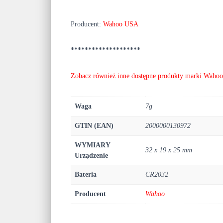
Producent:
Wahoo USA
********************
Zobacz również inne dostępne produkty marki Wahoo
Waga
7g
GTIN (EAN)
2000000130972
WYMIARY
32 x 19 x 25 mm
Urządzenie
Bateria
CR2032
Producent
Wahoo