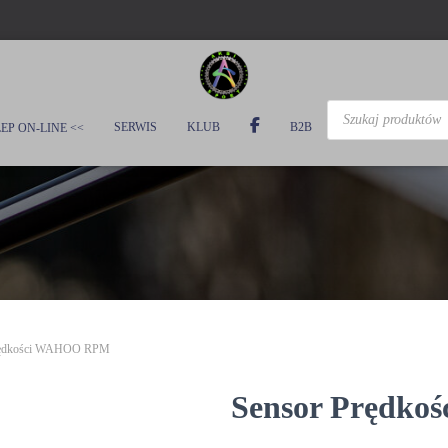
Wyszukiwarka
SERWIS
KLUB
B2B
produktów
EP ON-LINE <<
Prędkości WAHOO RPM
Sensor Prędk