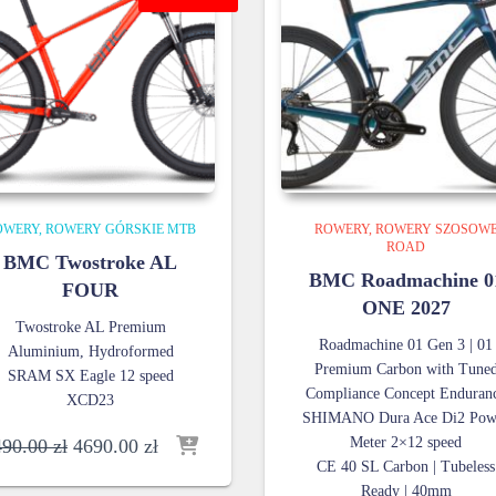
OWERY
ROWERY GÓRSKIE MTB
ROWERY
ROWERY SZOSOW
ROAD
BMC Twostroke AL
BMC Roadmachine 0
FOUR
ONE 2027
Twostroke AL Premium
Roadmachine 01 Gen 3 | 01
Aluminium, Hydroformed
Premium Carbon with Tune
SRAM SX Eagle 12 speed
Compliance Concept Enduran
XCD23
SHIMANO Dura Ace Di2 Pow
Pierwotna
Aktualna
Meter 2×12 speed
490.00
zł
4690.00
zł
cena
cena
CE 40 SL Carbon | Tubeless
wynosiła:
wynosi:
Ready | 40mm