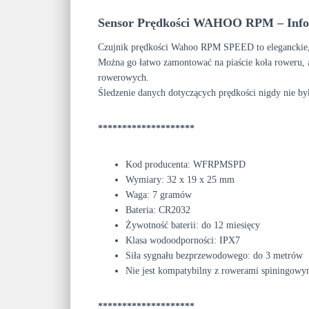
Sensor Prędkości WAHOO RPM – Info
Czujnik prędkości Wahoo RPM SPEED to eleganckie, 
Można go łatwo zamontować na piaście koła roweru, a
rowerowych.
Śledzenie danych dotyczących prędkości nigdy nie był
********************
Kod producenta: WFRPMSPD
Wymiary: 32 x 19 x 25 mm
Waga: 7 gramów
Bateria: CR2032
Żywotność baterii: do 12 miesięcy
Klasa wodoodporności: IPX7
Siła sygnału bezprzewodowego: do 3 metrów
Nie jest kompatybilny z rowerami spiningowy
********************