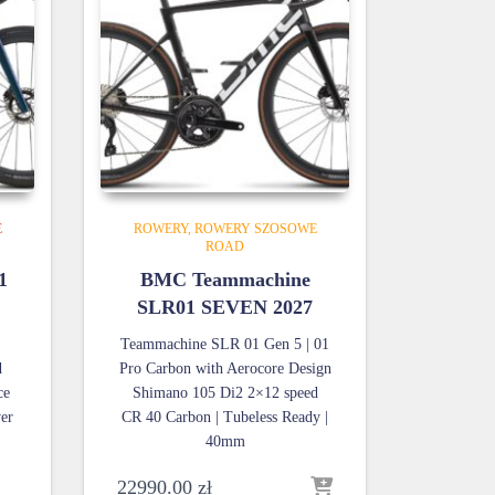
E
ROWERY
ROWERY SZOSOWE
ROAD
1
BMC Teammachine
SLR01 SEVEN 2027
Teammachine SLR 01 Gen 5 | 01
d
Pro Carbon with Aerocore Design
ce
Shimano 105 Di2 2×12 speed
er
CR 40 Carbon | Tubeless Ready |
40mm
22990.00
zł